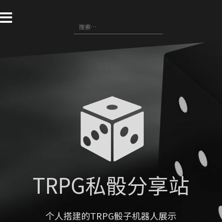
跳
转
搜
到
索
内
：
容
TRPG私骰分享站
个人搭建的TRPG骰子机器人展示