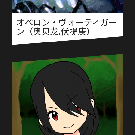
オベロン・ヴォーティガー
ン（奥贝龙.伏提庚）