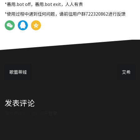
*善用.bot off，善用.bot exit，人人有责
*使用过程中遇到任何问题，请前往用户群722320862进行反馈
文
歌蕾蒂娅
艾希
章
导
发表评论
航
要发表评论，您必须先
登录
。