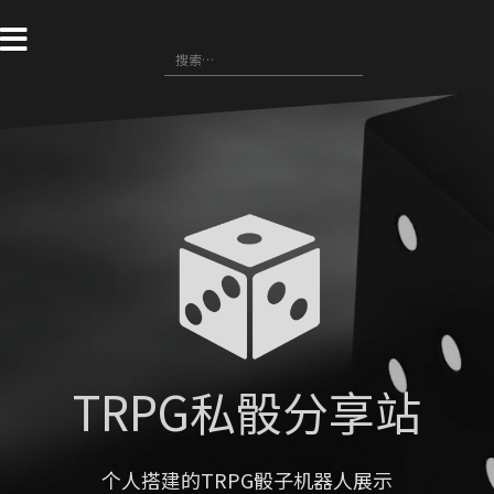
跳
转
搜
到
索
内
：
容
TRPG私骰分享站
个人搭建的TRPG骰子机器人展示